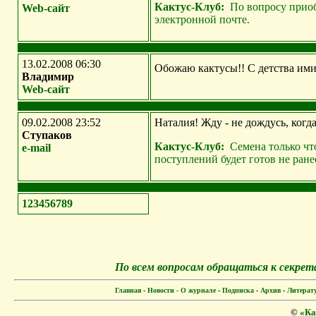
Кактус-Клуб:
По вопросу приоб
Web-сайт
электронной почте.
13.02.2008 06:30
Обожаю кактусы!! С детства ими
Владимир
Web-сайт
09.02.2008 23:52
Наталия! Жду - не дождусь, ког
Ступаков
Кактус-Клуб:
Семена только что
e-mail
поступлений будет готов не ранее
1
2
3
4
5
6
7
8
9
По всем вопросам обращаться к секре
Главная
-
Новости
-
О журнале
-
Подписка
-
Архив
-
Литерат
©
«Ка