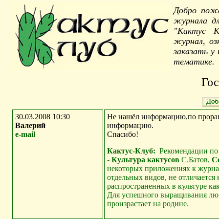
Добро пожа
журнала дл
"Кактус К
журнал, оз
заказать у 
тематике.
Гос
30.03.2008 10:30
Не нашёл информацию,по прора
Валерий
информацию.
e-mail
Спасибо!
Кактус-Клуб:
Рекомендации по 
-
Культура кактусов
С.Батов,
С
некоторых приложениях к журн
отдельных видов, не отличается
распространенных в культуре как
Для успешного выращивания любо
произрастает на родине.