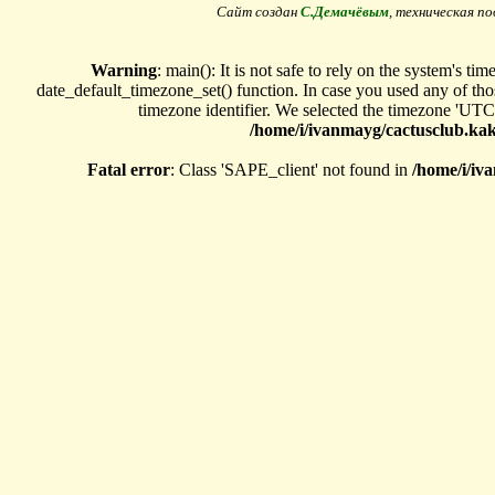
Сайт создан
С.Демачёвым
, техническая 
Warning
: main(): It is not safe to rely on the system's ti
date_default_timezone_set() function. In case you used any of thos
timezone identifier. We selected the timezone 'UTC'
/home/i/ivanmayg/cactusclub.kak
Fatal error
: Class 'SAPE_client' not found in
/home/i/iv