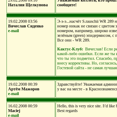
29.02.2008 09:10
Уважаемые коллеги, кто прошло
Наталия Щелкунова
сообщите!
19.02.2008 03:56
Э-э-э...насчёт S.rauschii WR 28
Вячеслав Сиденко
номер никак не связан с цветом 
e-mail
номером, например, широко извес
зелёным (green) эпидермисом, с
Все они - WR 289.
Кактус-Клуб:
Вячеслав! Если ре
какой-либо ошибки. Если же ты и
что ты это подметил. Спасибо, п
внесу коррективы. Но, согласись
Гостевой сайта - не самая лучша
19.02.2008 00:39
Здравствуйте! Уважаемая админи
Артём Мажоров
у вас на месте - в Краснознамен
e-mail
16.02.2008 00:59
Hello, this is very nice site. I\'d l
Maciej
Best regards
e-mail